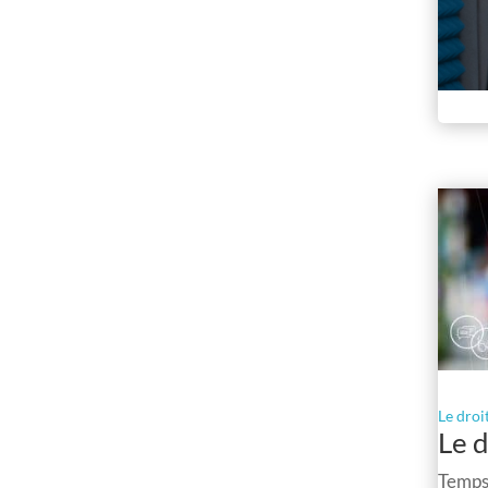
Le droi
Le d
Temps 