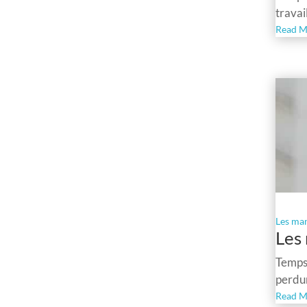
travai
Read M
Les man
Les 
Temps 
perdur
Read M