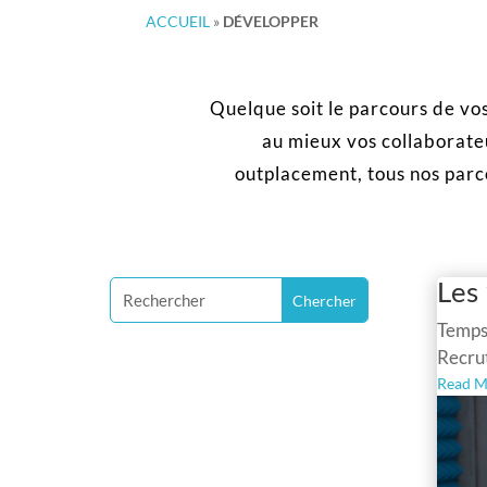
ACCUEIL
»
DÉVELOPPER
Quelque soit le parcours de vo
au mieux vos collaborate
outplacement, tous nos parco
Les
Temps 
Recrut
Read M