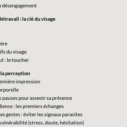
 au désengagement
étravail : la clé du visage
ière
fs du visage
t : le toucher
 la perception
première impression
orporelle
es pauses pour asseoir sa présence
dience : les premiers échanges
les gestes : éviter les signaux parasites
lnérabilité (stress, doute, hésitation)