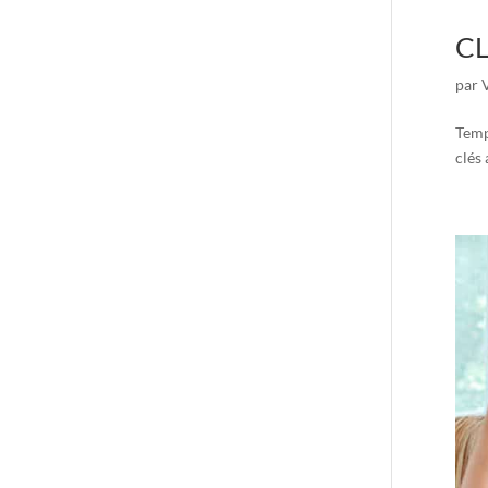
CL
par
Temp
clés 