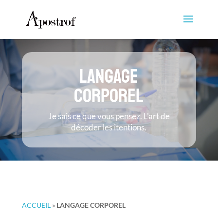
LANGAGE
CORPOREL
Je sais ce que vous pensez. L'art de
décoder les itentions.
ACCUEIL
»
LANGAGE CORPOREL