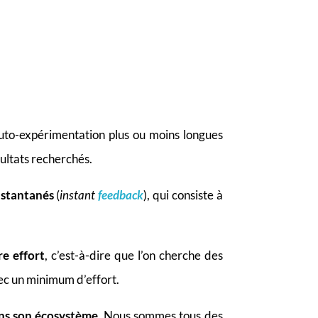
uto-expérimentation plus ou moins longues
sultats recherchés.
nstantanés
(
instant
feedback
), qui consiste à
e effort
, c’est-à-dire que l’on cherche des
ec un minimum d’effort.
ans son écosystème
. Nous sommes tous des